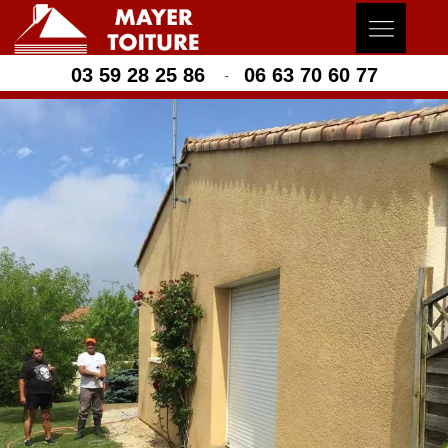
03 59 28 25 86
06 63 70 60 77
-