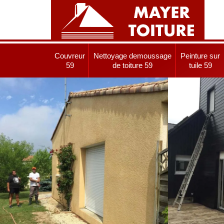
Couvreur
Nettoyage demoussage
Peinture sur
59
de toiture 59
tuile 59