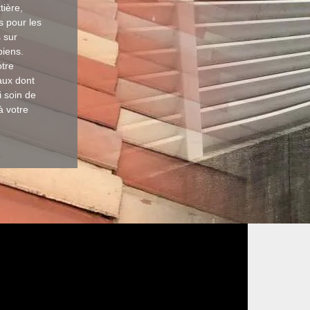
tière,
s pour les
 sur
biens.
tre
vaux dont
i soin de
à votre