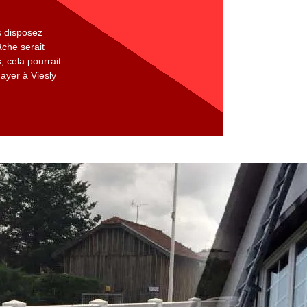
s disposez
âche serait
, cela pourrait
ayer à Viesly