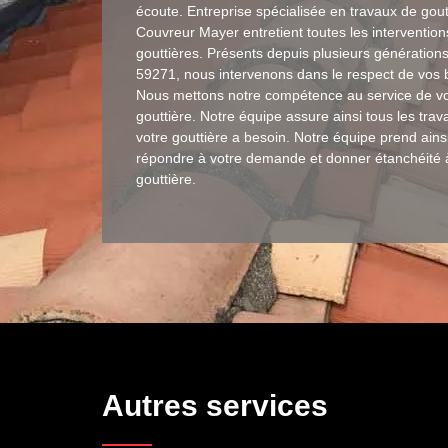
écoute. Entreprise spécialisée en travaux de gout
Couvreur Mayer entretient toutes les intervention
gouttières. Présents depuis plusieurs générations
59271, nous intervenons dans le respect de vos 
Nous mettons notre compétence au service de vo
gouttière. Notre équipe assure ainsi tous les tra
votre gouttière a besoin. Notre équipe prend ains
répondre à votre demande et donner étanchéité 
gouttière.
Autres services