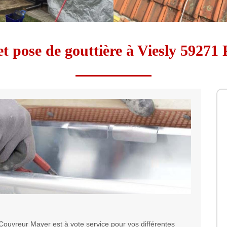
t pose de gouttière à Viesly 59271
 Couvreur Mayer est à vote service pour vos différentes