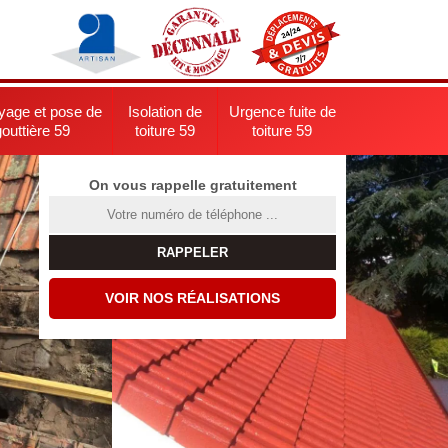
yage et pose de
Isolation de
Urgence fuite de
gouttière 59
toiture 59
toiture 59
On vous rappelle gratuitement
VOIR NOS RÉALISATIONS