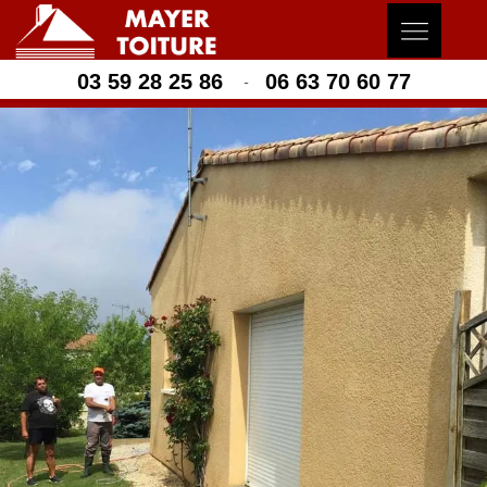
03 59 28 25 86
06 63 70 60 77
-