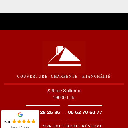
COUVERTURE -CHARPENTE - ETANCHÉITÉ
229 rue Solferino
59000 Lille
-
03 59 28 25 86
06 63 70 60 77
5.0
©2016 - 2026 TOUT DROIT RÉSERVÉ
Lire nos
51
avis