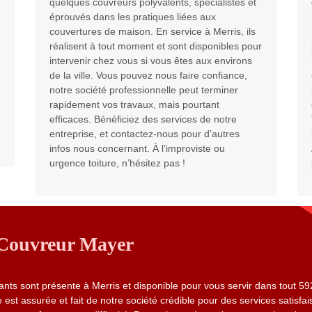
quelques couvreurs polyvalents, spécialistes et
éprouvés dans les pratiques liées aux
couvertures de maison. En service à Merris, ils
réalisent à tout moment et sont disponibles pour
intervenir chez vous si vous êtes aux environs
de la ville. Vous pouvez nous faire confiance,
notre société professionnelle peut terminer
rapidement vos travaux, mais pourtant
efficaces. Bénéficiez des services de notre
entreprise, et contactez-nous pour d’autres
infos nous concernant. À l’improviste ou
urgence toiture, n’hésitez pas !
- Couvreur Mayer
nts sont présente à Merris et disponible pour vous servir dans tout 5
e est assurée et fait de notre société crédible pour des services satisfa