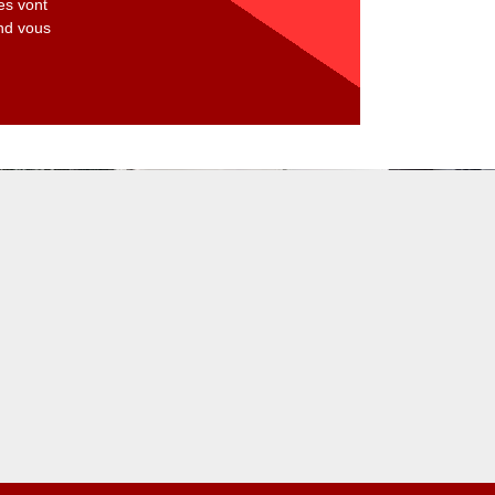
es vont
and vous