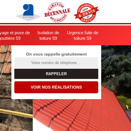
yage et pose de
Isolation de
Urgence fuite de
gouttière 59
toiture 59
toiture 59
On vous rappelle gratuitement
VOIR NOS RÉALISATIONS