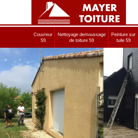
Couvreur
Nettoyage demoussage
Peinture sur
59
de toiture 59
tuile 59