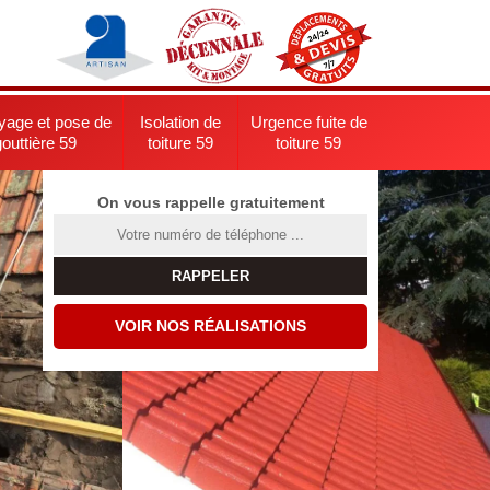
yage et pose de
Isolation de
Urgence fuite de
gouttière 59
toiture 59
toiture 59
On vous rappelle gratuitement
VOIR NOS RÉALISATIONS