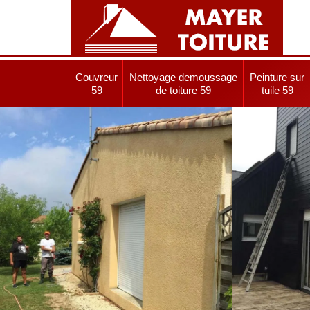
Couvreur
Nettoyage demoussage
Peinture sur
59
de toiture 59
tuile 59