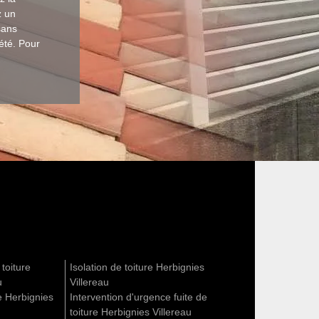
z un
sans
iété. Pour
 toiture
Isolation de toiture Herbignies
u
Villereau
e Herbignies
Intervention d'urgence fuite de
toiture Herbignies Villereau