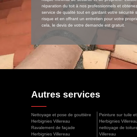
réparation du toit à nos professionnels et obtene
service de qualité tout en gardant votre sécurité 
risque et en offrant un entretien pour votre propr
cela, le devis de votre demande est gratuit.
Autres services
Nettoyage et pose de gouttière
Peinture sur tuile et
Herbignies Villereau
Herbignies Villerea
Ravalement de façade
nettoyage de toitur
Herbignies Villereau
Villereau