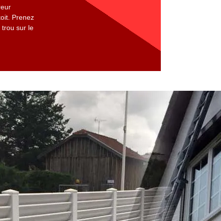
reur
oit. Prenez
trou sur le