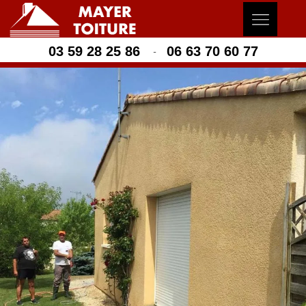
03 59 28 25 86
06 63 70 60 77
-