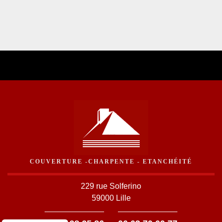
COUVERTURE -CHARPENTE - ETANCHÉITÉ
229 rue Solferino
59000 Lille