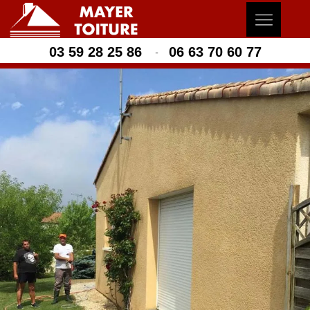
03 59 28 25 86
06 63 70 60 77
-