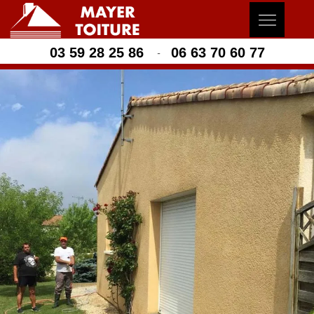
03 59 28 25 86
06 63 70 60 77
-