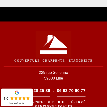
COUVERTURE -CHARPENTE - ETANCHÉITÉ
229 rue Solferino
59000 Lille
-
03 59 28 25 86
06 63 70 60 77
5.0
©2016 - 2026 TOUT DROIT RÉSERVÉ
Lire nos
51
avis
MENTIONS LÉGALES