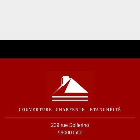
COUVERTURE -CHARPENTE - ETANCHÉITÉ
229 rue Solferino
59000 Lille