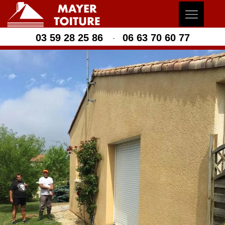
03 59 28 25 86
06 63 70 60 77
-