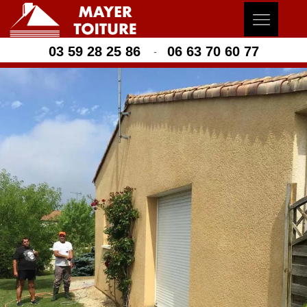
03 59 28 25 86
06 63 70 60 77
-