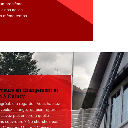
s un problème
iciens agiles
t en même temps
reurs en changement et
e à Cuincy
 agréable à regarder. Vous habitez
 voulez changez ou bien réparer
e savez pas encore à quelle
ons couvreurs ? Ne cherchez pas
 que Couvreur Mayer à Cuincy est