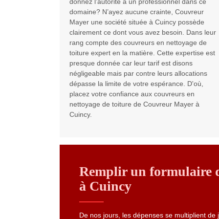
donnez l’autorité a un professionnel dans ce
domaine? N’ayez aucune crainte, Couvreur
Mayer une société située à Cuincy possède
clairement ce dont vous avez besoin. Dans leur
rang compte des couvreurs en nettoyage de
toiture expert en la matière. Cette expertise est
presque donnée car leur tarif est disons
négligeable mais par contre leurs allocations
dépasse la limite de votre espérance. D'où,
placez votre confiance aux couvreurs en
nettoyage de toiture de Couvreur Mayer à
Cuincy.
Remplir un formulaire d
à Cuincy
De nos jours, les dépenses se multiplient de jo