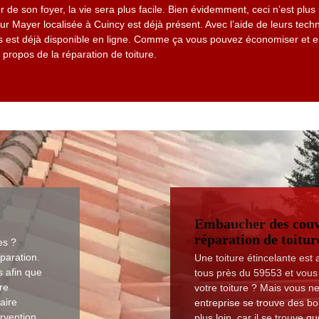
r de son foyer, la vie sera plus facile. Bien évidemment, ceci n’est plu
 Mayer localisée à Cuincy est déjà présent. Avec l’aide de leurs techn
vis est déjà disponible en ligne. Comme ça vous pouvez économiser e
 propos de la réparation de toiture.
Embaucher des couv
réparation de toitur
es ?
paration.
Une toiture étincelante est
s afin que
tous près du 59553 et vous
re
votre toiture ? Mais vous n
aire
entreprise se trouve des b
rvention.
plus loin, car il se trouve