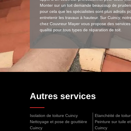
Monter sur un toit demande beaucoup de prudenc
pour cela que les spécialistes sont plus adroits p
entretenir les travaux à hauteur. Sur Cuincy, not
chez Couvreur Mayer vous propose des services
qualité pour tous types de réparation de toit.
Autres services
Isolation de toiture Cuincy
Etanchéité de toitu
Nettoyage et pose de gouttière
Peinture sur tuile et
Cuincy
Cuincy