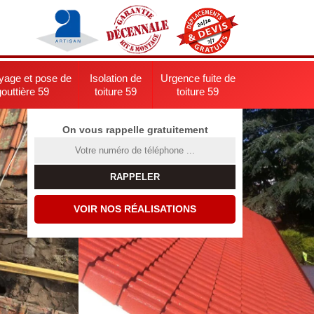
yage et pose de
Isolation de
Urgence fuite de
gouttière 59
toiture 59
toiture 59
On vous rappelle gratuitement
VOIR NOS RÉALISATIONS