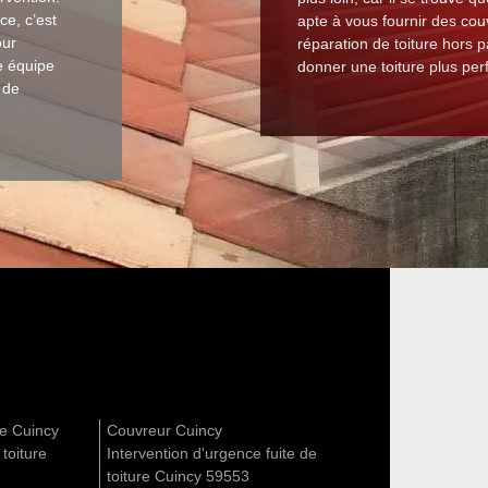
e, c’est
apte à vous fournir des co
our
réparation de toiture hors 
re équipe
donner une toiture plus perf
 de
re Cuincy
Couvreur Cuincy
 toiture
Intervention d'urgence fuite de
toiture Cuincy 59553