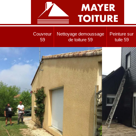
Couvreur
Nettoyage demoussage
Peinture sur
59
de toiture 59
tuile 59