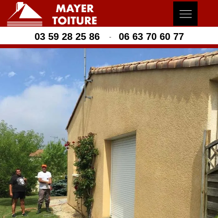
03 59 28 25 86
06 63 70 60 77
-