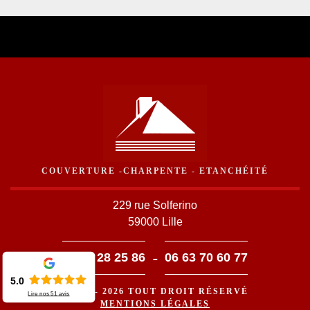
COUVERTURE -CHARPENTE - ETANCHÉITÉ
229 rue Solferino
59000 Lille
-
03 59 28 25 86
06 63 70 60 77
5.0
©2016 - 2026 TOUT DROIT RÉSERVÉ
Lire nos
51
avis
MENTIONS LÉGALES