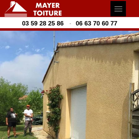
03 59 28 25 86
06 63 70 60 77
-