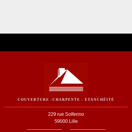
COUVERTURE -CHARPENTE - ETANCHÉITÉ
229 rue Solferino
59000 Lille