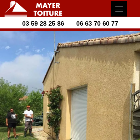
03 59 28 25 86
06 63 70 60 77
-