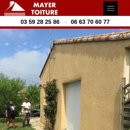
03 59 28 25 86
06 63 70 60 77
-