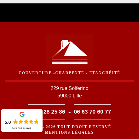
COUVERTURE -CHARPENTE - ETANCHÉITÉ
229 rue Solferino
59000 Lille
-
03 59 28 25 86
06 63 70 60 77
5.0
©2016 - 2026 TOUT DROIT RÉSERVÉ
Lire nos
51
avis
MENTIONS LÉGALES