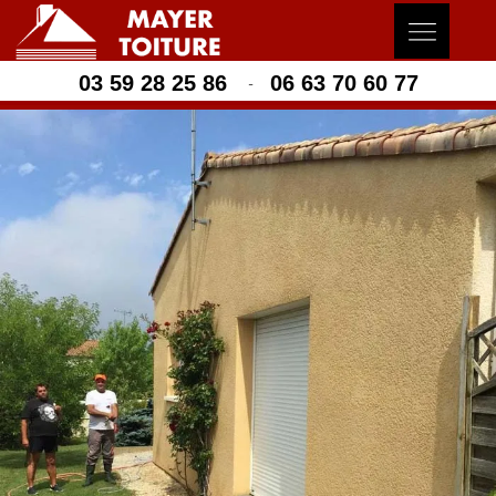
03 59 28 25 86
06 63 70 60 77
-