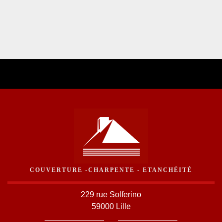
COUVERTURE -CHARPENTE - ETANCHÉITÉ
229 rue Solferino
59000 Lille