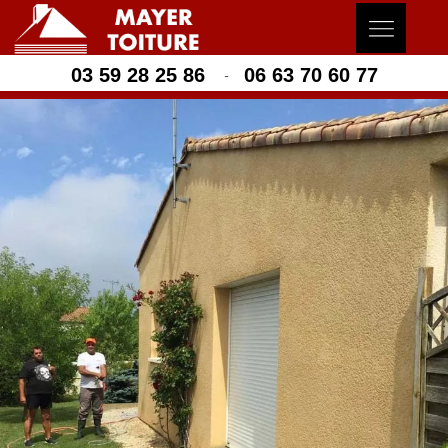
03 59 28 25 86
06 63 70 60 77
-