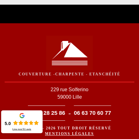
COUVERTURE -CHARPENTE - ETANCHÉITÉ
229 rue Solferino
59000 Lille
-
03 59 28 25 86
06 63 70 60 77
5.0
©2016 - 2026 TOUT DROIT RÉSERVÉ
Lire nos
51
avis
MENTIONS LÉGALES