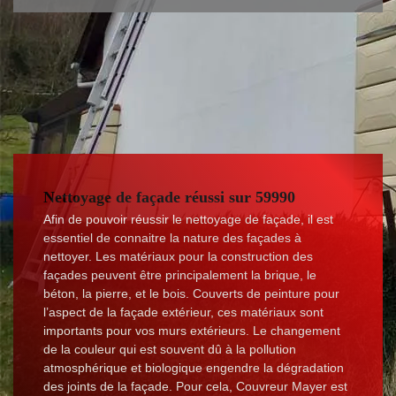
Nettoyage de façade réussi sur 59990
Afin de pouvoir réussir le nettoyage de façade, il est
essentiel de connaitre la nature des façades à
nettoyer. Les matériaux pour la construction des
façades peuvent être principalement la brique, le
béton, la pierre, et le bois. Couverts de peinture pour
l’aspect de la façade extérieur, ces matériaux sont
importants pour vos murs extérieurs. Le changement
de la couleur qui est souvent dû à la pollution
atmosphérique et biologique engendre la dégradation
des joints de la façade. Pour cela, Couvreur Mayer est