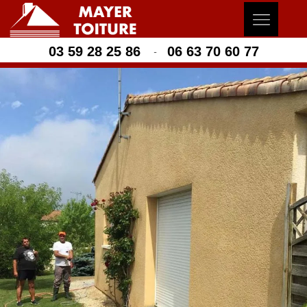
03 59 28 25 86
06 63 70 60 77
-