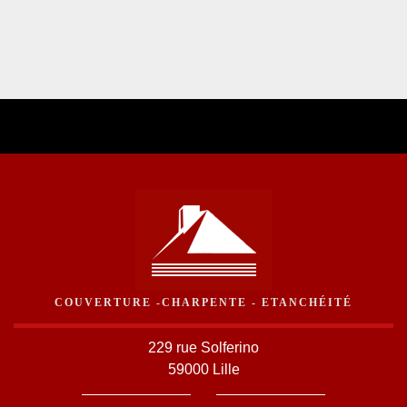
COUVERTURE -CHARPENTE - ETANCHÉITÉ
229 rue Solferino
59000 Lille