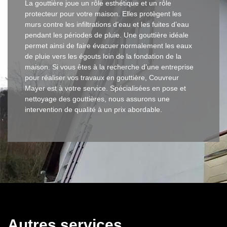
La gouttière joue un rôle esthétique et un rôle
protecteur pour votre maison. Elles protègent les
murs contre les infiltrations d’eau et les fuites d’eau
pendant les périodes de pluie. Une gouttière idéale
permet ainsi de faire évacuer normalement les eaux
de pluie vers les égouts loin de la fondation de la
maison. Si vous êtes à la recherche d’une entreprise
pour réaliser vos travaux en gouttière, Couvreur
Mayer est à votre service. Spécialisées en pose et
nettoyage des gouttières, nous assurons une
intervention de qualité à un prix abordable.
Autres services