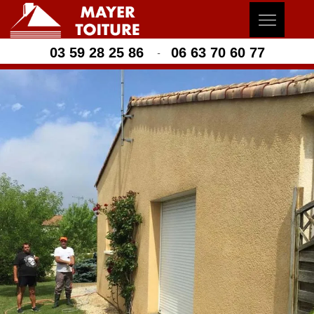
03 59 28 25 86
06 63 70 60 77
-