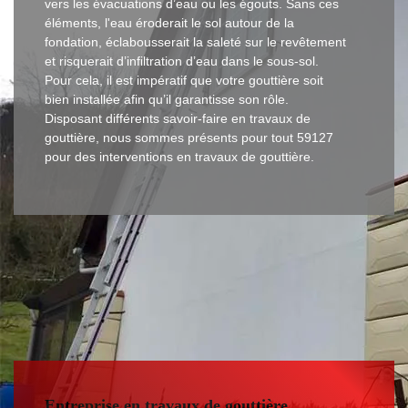
vers les évacuations d’eau ou les égouts. Sans ces
éléments, l'eau éroderait le sol autour de la
fondation, éclabousserait la saleté sur le revêtement
et risquerait d’infiltration d’eau dans le sous-sol.
Pour cela, il est impératif que votre gouttière soit
bien installée afin qu’il garantisse son rôle.
Disposant différents savoir-faire en travaux de
gouttière, nous sommes présents pour tout 59127
pour des interventions en travaux de gouttière.
Entreprise en travaux de gouttière