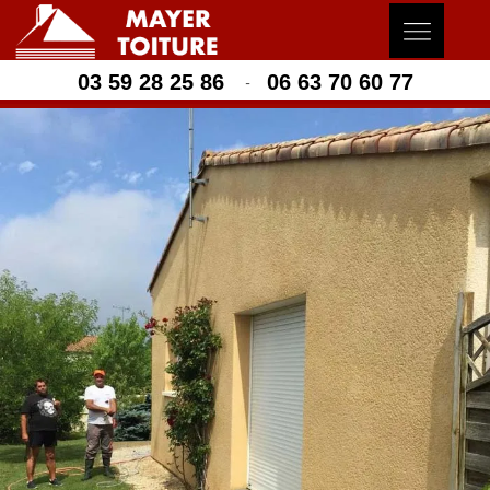
03 59 28 25 86
06 63 70 60 77
-