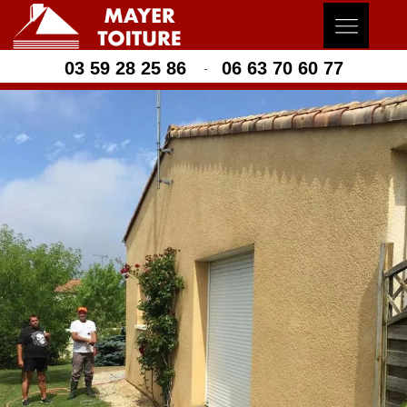
03 59 28 25 86
06 63 70 60 77
-