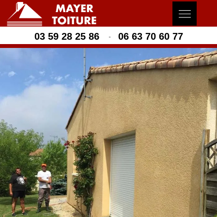
03 59 28 25 86
06 63 70 60 77
-