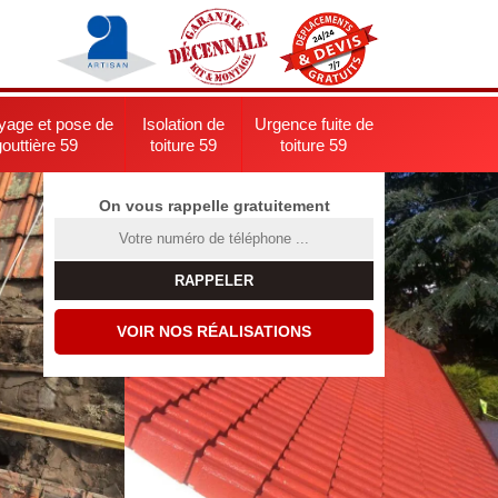
yage et pose de
Isolation de
Urgence fuite de
gouttière 59
toiture 59
toiture 59
On vous rappelle gratuitement
VOIR NOS RÉALISATIONS