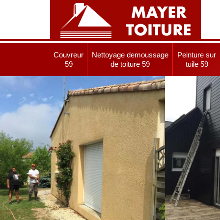
Couvreur
Nettoyage demoussage
Peinture sur
59
de toiture 59
tuile 59