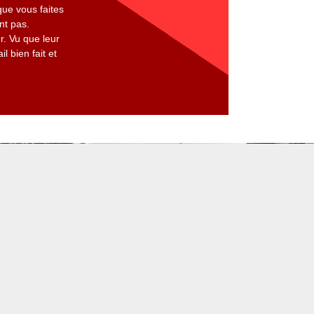
que vous faites
nt pas.
. Vu que leur
 bien fait et