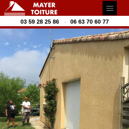
03 59 28 25 86
06 63 70 60 77
-