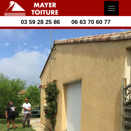
03 59 28 25 86
06 63 70 60 77
-