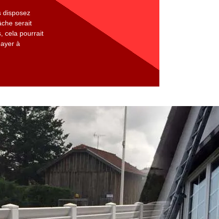
s disposez
âche serait
, cela pourrait
Mayer à