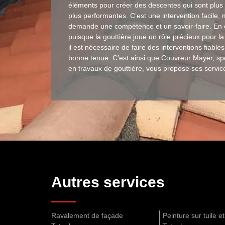
éléments pour créer des descentes qui sont plus 
plus performantes. C’est une intervention facile, 
demande une compétence et un savoir-faire. En e
puisque la gouttière joue un rôle précieux pour l
il est nécessaire de faire des interventions fiables
bonne tenue. C’est ainsi que Couvreur Mayer, spé
en travaux de gouttière, vous propose ses servic
Autres services
Ravalement de façade
Peinture sur tuile et