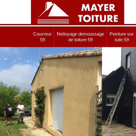
Couvreur
Nettoyage demoussage
Peinture sur
59
de toiture 59
tuile 59