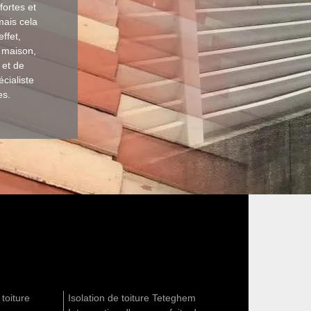
fortes et
mais cela
ffet,
a maison,
 et de
cialiste
es.
 toiture
Isolation de toiture Teteghem