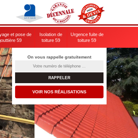
yage et pose de
Isolation de
Urgence fuite de
gouttière 59
toiture 59
toiture 59
On vous rappelle gratuitement
VOIR NOS RÉALISATIONS