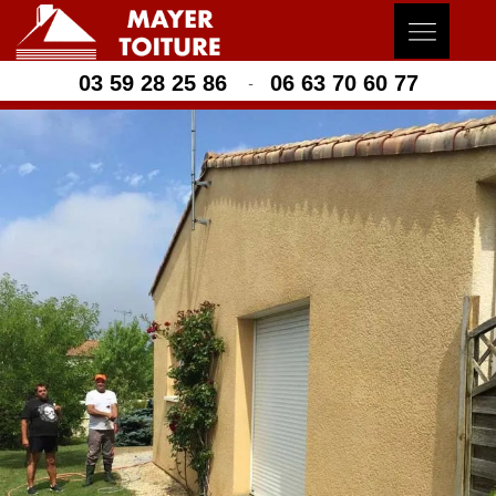
03 59 28 25 86
06 63 70 60 77
-