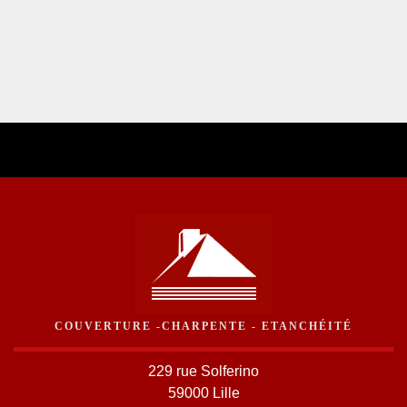
COUVERTURE -CHARPENTE - ETANCHÉITÉ
229 rue Solferino
59000 Lille