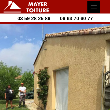
03 59 28 25 86
06 63 70 60 77
-