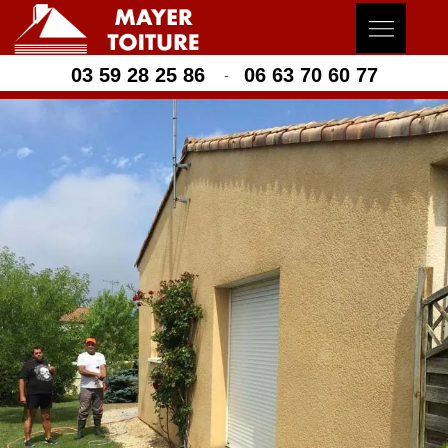
03 59 28 25 86
06 63 70 60 77
-