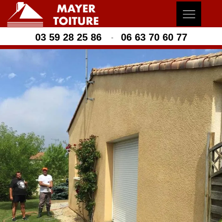
03 59 28 25 86
06 63 70 60 77
-