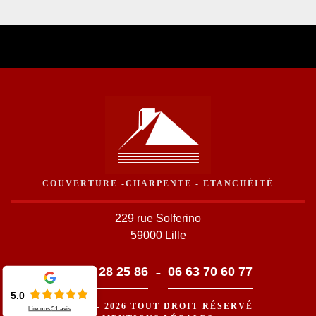
COUVERTURE -CHARPENTE - ETANCHÉITÉ
229 rue Solferino
59000 Lille
-
03 59 28 25 86
06 63 70 60 77
5.0
©2016 - 2026 TOUT DROIT RÉSERVÉ
Lire nos
51
avis