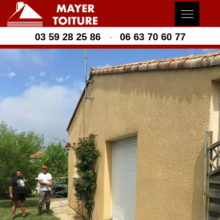
03 59 28 25 86
06 63 70 60 77
-