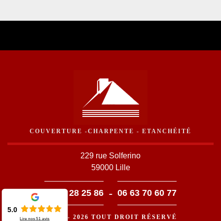
COUVERTURE -CHARPENTE - ETANCHÉITÉ
229 rue Solferino
59000 Lille
-
03 59 28 25 86
06 63 70 60 77
5.0
©2016 - 2026 TOUT DROIT RÉSERVÉ
Lire nos
51
avis