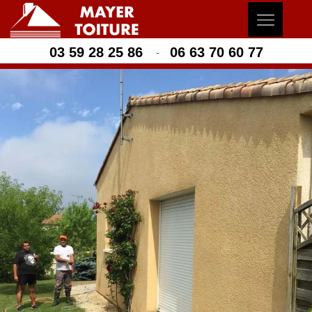
03 59 28 25 86
06 63 70 60 77
-