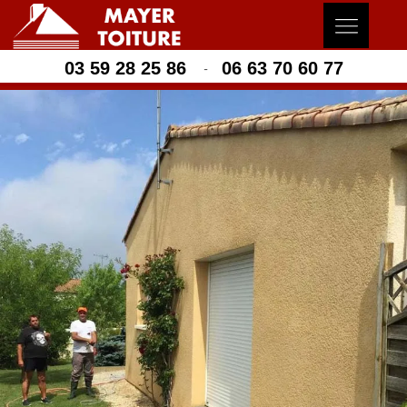
03 59 28 25 86
06 63 70 60 77
-