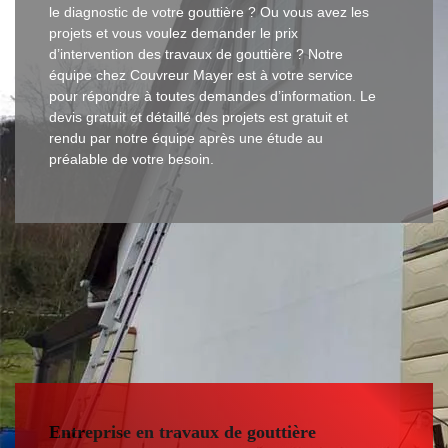
le diagnostic de votre gouttière ? Ou vous avez les
projets et vous voulez demander le prix
d’intervention des travaux de gouttière ? Notre
équipe chez Couvreur Mayer est à votre service
pour répondre à toutes demandes d’information. Le
devis gratuit et détaillé des projets est gratuit et
rendu par notre équipe après une étude au
préalable de votre besoin.
Entreprise en travaux de gouttière