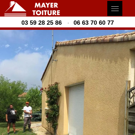
03 59 28 25 86
06 63 70 60 77
-