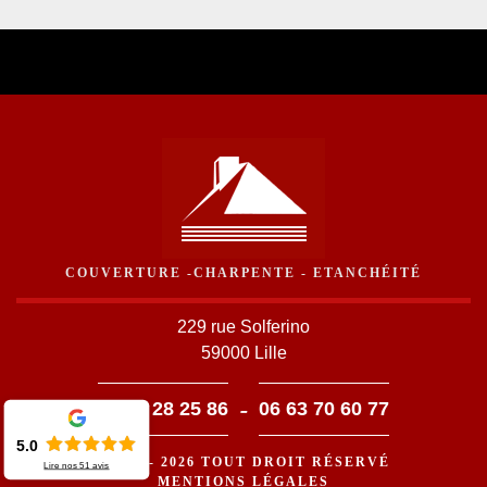
COUVERTURE -CHARPENTE - ETANCHÉITÉ
229 rue Solferino
59000 Lille
-
03 59 28 25 86
06 63 70 60 77
5.0
©2016 - 2026 TOUT DROIT RÉSERVÉ
Lire nos
51
avis
MENTIONS LÉGALES