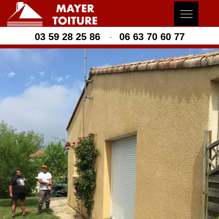
03 59 28 25 86
06 63 70 60 77
-