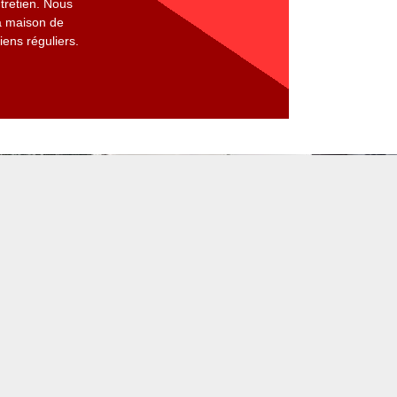
tretien. Nous
a maison de
iens réguliers.