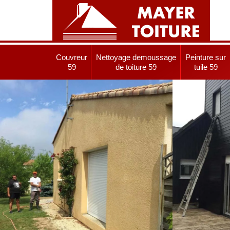
Couvreur
Nettoyage demoussage
Peinture sur
59
de toiture 59
tuile 59