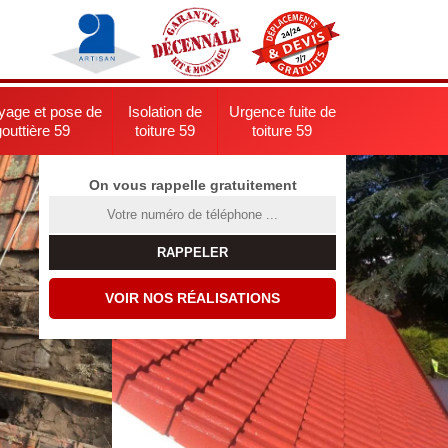
yage et pose de
Isolation de
Urgence fuite de
gouttière 59
toiture 59
toiture 59
On vous rappelle gratuitement
VOIR NOS RÉALISATIONS