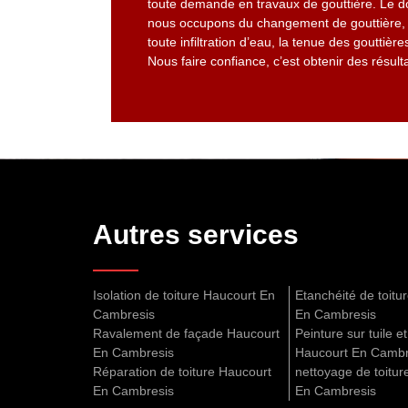
toute demande en travaux de gouttière. Le do
nous occupons du changement de gouttière, d
toute infiltration d’eau, la tenue des gouttiè
Nous faire confiance, c’est obtenir des résult
Autres services
Isolation de toiture Haucourt En
Etanchéité de toitu
Cambresis
En Cambresis
Ravalement de façade Haucourt
Peinture sur tuile et
En Cambresis
Haucourt En Cambr
Réparation de toiture Haucourt
nettoyage de toitur
En Cambresis
En Cambresis