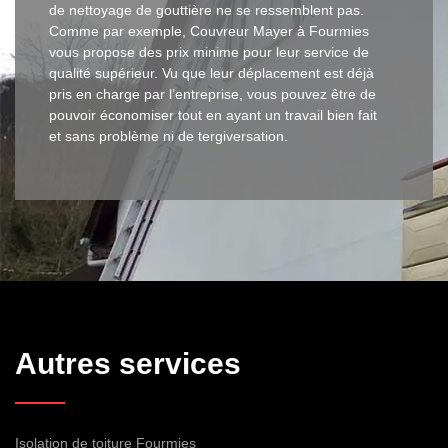
de nettoyage de gouttière ne se ressemblent pas.
Comme par exemple, Couvreur Mayer à Fourmies
vous propose des prix minime pour leur service de
qualité supérieur. Vu que leur déplacement est déjà
pris en charge par l’entreprise, vous pouvez être de
pouvoir économiser tout en ayant un travail bien fait
et sans problème ni de tergiversation.
Autres services
Isolation de toiture Fourmies