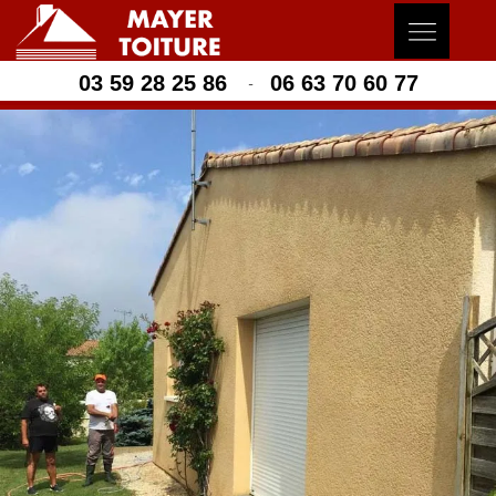
03 59 28 25 86
06 63 70 60 77
-