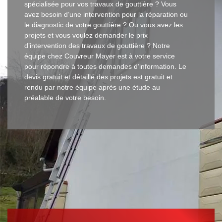
spécialisée pour vos travaux de gouttière ? Vous
avez besoin d’une intervention pour la réparation ou
le diagnostic de votre gouttière ? Ou vous avez les
projets et vous voulez demander le prix
d’intervention des travaux de gouttière ? Notre
équipe chez Couvreur Mayer est à votre service
pour répondre à toutes demandes d’information. Le
devis gratuit et détaillé des projets est gratuit et
rendu par notre équipe après une étude au
préalable de votre besoin.