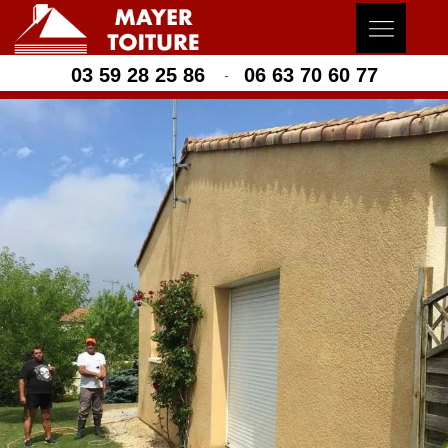
03 59 28 25 86
06 63 70 60 77
-