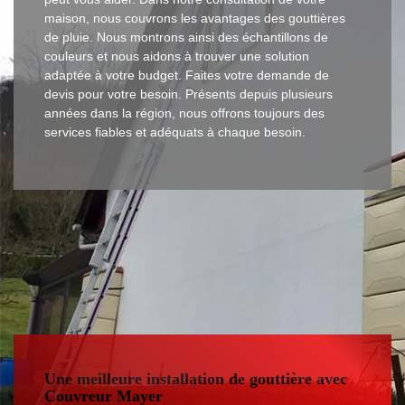
maison, nous couvrons les avantages des gouttières
de pluie. Nous montrons ainsi des échantillons de
couleurs et nous aidons à trouver une solution
adaptée à votre budget. Faites votre demande de
devis pour votre besoin. Présents depuis plusieurs
années dans la région, nous offrons toujours des
services fiables et adéquats à chaque besoin.
Une meilleure installation de gouttière avec
Couvreur Mayer