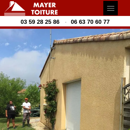
03 59 28 25 86
06 63 70 60 77
-