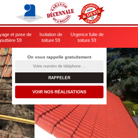
yage et pose de
Isolation de
Urgence fuite de
gouttière 59
toiture 59
toiture 59
On vous rappelle gratuitement
VOIR NOS RÉALISATIONS