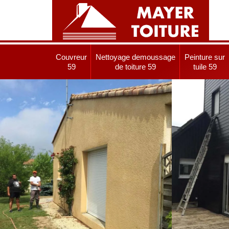
Couvreur
Nettoyage demoussage
Peinture sur
59
de toiture 59
tuile 59