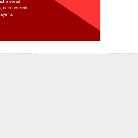
âche serait
, cela pourrait
Mayer à