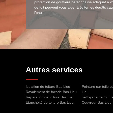
protection de gouttière personnalisé adéquat à vot
de toit peuvent vous aider à éviter les dégâts ca
l'eau.
Autres services
Isolation de toiture Bas Lieu
Peinture sur tuile e
Ravalement de façade Bas Lieu
Lieu
Réparation de toiture Bas Lieu
nettoyage de toitur
Etanchéité de toiture Bas Lieu
Couvreur Bas Lieu