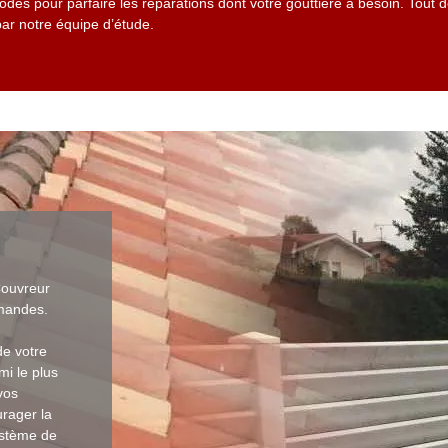
es pour parfaire les réparations dont votre gouttière a besoin. Tout de
par notre équipe d’étude.
Couvreur
emandes.
de votre
mi le plus
vos
urager la
ystème de