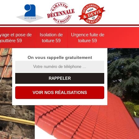
yage et pose de
Isolation de
Urgence fuite de
gouttière 59
toiture 59
toiture 59
On vous rappelle gratuitement
VOIR NOS RÉALISATIONS