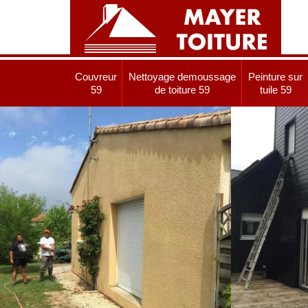
Couvreur
Nettoyage demoussage
Peinture sur
59
de toiture 59
tuile 59