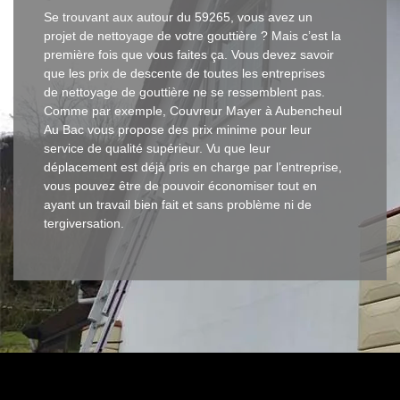
Se trouvant aux autour du 59265, vous avez un
projet de nettoyage de votre gouttière ? Mais c’est la
première fois que vous faites ça. Vous devez savoir
que les prix de descente de toutes les entreprises
de nettoyage de gouttière ne se ressemblent pas.
Comme par exemple, Couvreur Mayer à Aubencheul
Au Bac vous propose des prix minime pour leur
service de qualité supérieur. Vu que leur
déplacement est déjà pris en charge par l’entreprise,
vous pouvez être de pouvoir économiser tout en
ayant un travail bien fait et sans problème ni de
tergiversation.