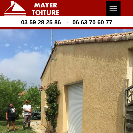
03 59 28 25 86
06 63 70 60 77
-