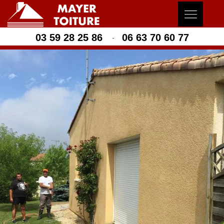
03 59 28 25 86
06 63 70 60 77
-