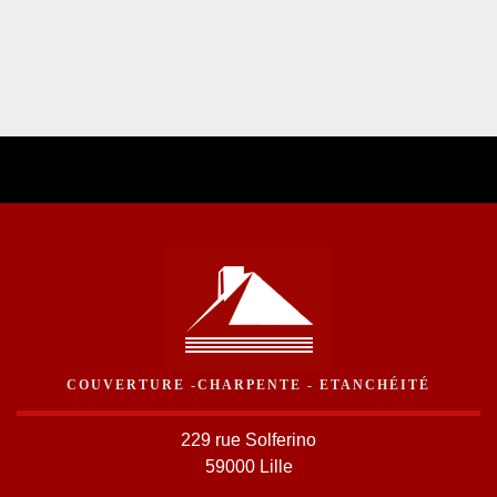
COUVERTURE -CHARPENTE - ETANCHÉITÉ
229 rue Solferino
59000 Lille