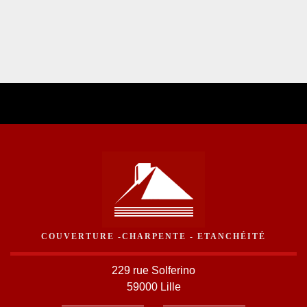
COUVERTURE -CHARPENTE - ETANCHÉITÉ
229 rue Solferino
59000 Lille