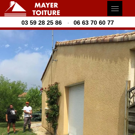
03 59 28 25 86
06 63 70 60 77
-