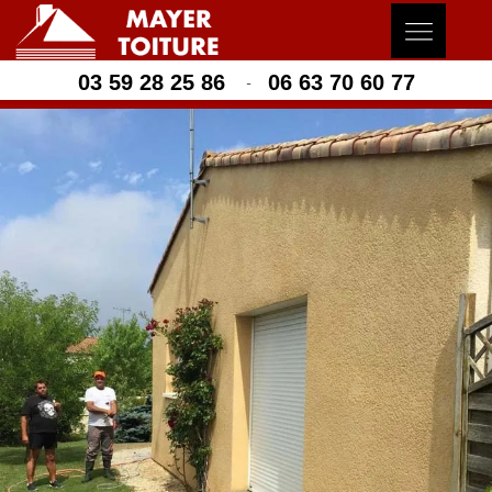
03 59 28 25 86
06 63 70 60 77
-