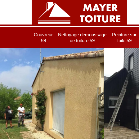
Couvreur
Nettoyage demoussage
Peinture sur
59
de toiture 59
tuile 59