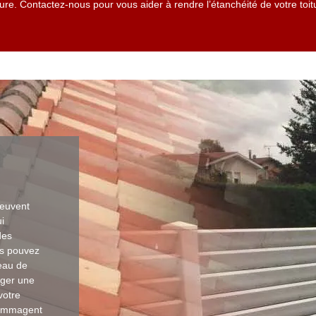
re. Contactez-nous pour vous aider à rendre l’étanchéité de votre toit
peuvent
i
des
us pouvez
eau de
ager une
votre
ndommagent