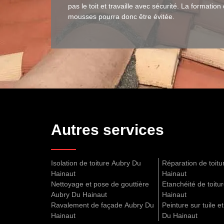
pas le toit et travaille avec sécurité. La formation
mousses pourra donc être évitée.
Autres services
Isolation de toiture Aubry Du
Réparation de toit
Hainaut
Hainaut
Nettoyage et pose de gouttière
Etanchéité de toitu
Aubry Du Hainaut
Hainaut
Ravalement de façade Aubry Du
Peinture sur tuile e
Hainaut
Du Hainaut