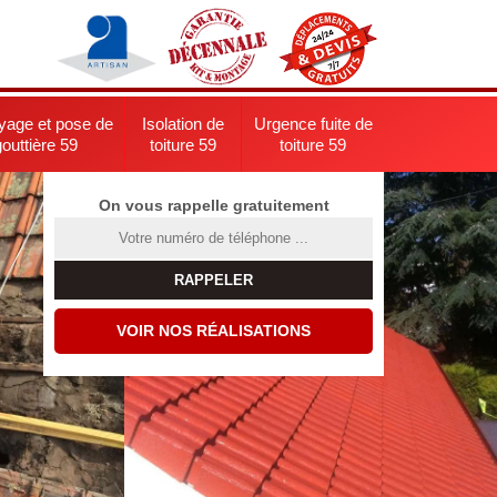
yage et pose de
Isolation de
Urgence fuite de
gouttière 59
toiture 59
toiture 59
On vous rappelle gratuitement
VOIR NOS RÉALISATIONS